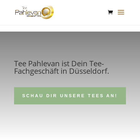
google-site-verification: google2f89d170f26c8c65.html
Tee Pahlevan ist Dein Tee-
Fachgeschäft in Düsseldorf.
SCHAU DIR UNSERE TEES AN!