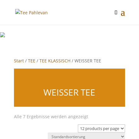
google-site-verification: google2f89d170f26c8c65.html
Start
/
TEE
/
TEE KLASSISCH
/ WEISSER TEE
WEISSER TEE
Alle 7 Ergebnisse werden angezeigt