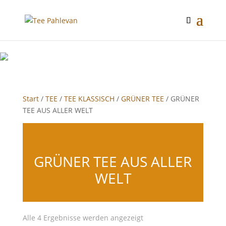
google-site-verification: google2f89d170f26c8c65.html
Start
/
TEE
/
TEE KLASSISCH
/
GRÜNER TEE
/ GRÜNER
TEE AUS ALLER WELT
GRÜNER TEE AUS ALLER
WELT
Alle 4 Ergebnisse werden angezeigt