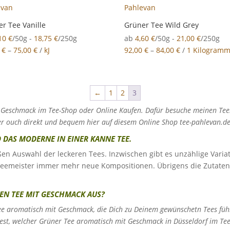
r Tee Vanille
Grüner Tee Wild Grey
,10
€
/50g -
18,75
€
/250g
ab
4,60
€
/50g -
21,00
€
/250g
0
€
–
75,00
€
/
kJ
92,00
€
–
84,00
€
/
1 Kilogram
←
1
2
3
 Geschmack im Tee-Shop oder Online Kaufen. Dafür besuche meinen Tee
er ouch direkt und bequem hier auf diesem Online Shop tee-pahlevan.de
D DAS MODERNE IN EINER KANNE TEE.
oßen Auswahl der leckeren Tees. Inzwischen gibt es unzählige Varia
Teemeister immer mehr neue Kompositionen. Übrigens die Zutate
EN TEE MIT GESCHMACK AUS?
ee aromatisch mit Geschmack, die Dich zu Deinem gewünschetn Tees füh
est, welcher Grüner Tee aromatisch mit Geschmack in Düsseldorf im Te