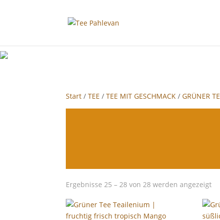
google-site-verification: google2f89d170f26c8c65.html
Start
/
TEE
/
TEE MIT GESCHMACK
/
GRÜNER TE
Ergebnisse 25 – 28 von 28 werden angezeigt