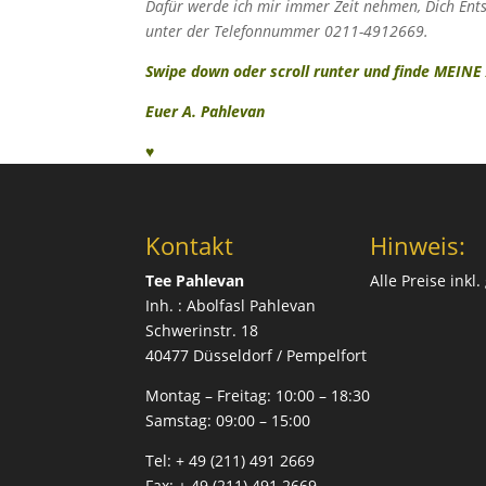
Dafür werde ich mir immer Zeit nehmen, Dich Ents
unter der Telefonnummer 0211-4912669.
Swipe down oder scroll runter und finde ME
Euer A.
Pahle
van
♥
Kontakt
Hinweis:
Tee Pahlevan
Alle Preise inkl
Inh. : Abolfasl Pahlevan
Schwerinstr. 18
40477 Düsseldorf / Pempelfort
Montag – Freitag:
10:00 – 18:30
Samstag:
09:00 – 15:00
Tel:
+ 49 (211) 491 2669
Fax:
+ 49 (211) 491 2669