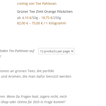
Grüner Tee Zimt-Orange Flöckchen
ab
4,10
€
/50g -
18,75
€
/250g
m
82,00
€
–
75,00
€
/
1 Kilogramm
laden Tee-Pahlevan auf
!
tionen an grünen Tees, die perfekt
n und Aromen, die man dafür benutzt werden
ren. Wenn Du Fragen hast, zögere nicht, mich
e-Shop oder Online für Dich in Frage kommt?