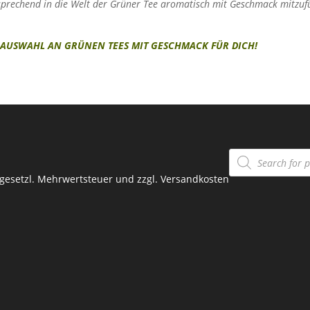
prechend in die Welt der Grüner Tee aromatisch mit Geschmack mitzufü
INE AUSWAHL AN GRÜNEN TEES MIT GESCHMACK FÜR DICH!
Products
search
. gesetzl. Mehrwertsteuer und zzgl.
Versandkosten