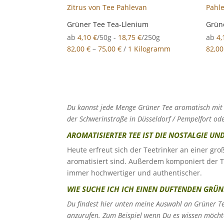
Grüner Tee Tea-Llenium
Grüne
ab
4,10
€
/50g -
18,75
€
/250g
ab
4
82,00
€
–
75,00
€
/
1 Kilogramm
82,0
Du kannst jede Menge
Grüner Tee aromatisch mit
der Schwerinstraße in Düsseldorf / Pempelfort od
AROMATISIERTER TEE IST DIE NOSTALGIE UN
Heute erfreut sich der Teetrinker an einer gr
aromatisiert sind. Außerdem komponiert der 
immer hochwertiger und authentischer.
WIE SUCHE ICH ICH EINEN DUFTENDEN GRÜN
Du findest hier unten meine Auswahl an Grüner T
anzurufen. Zum Beispiel wenn Du es wissen möcht