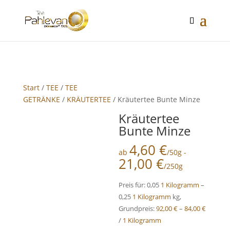
google-site-verification: google2f89d170f26c8c65.html
Start
/
TEE
/
TEE
GETRÄNKE
/
KRÄUTERTEE
/ Kräutertee Bunte Minze
Kräutertee
Bunte Minze
4,60
€
ab
/50g -
21,00
€
/250g
Preis für: 0,05
1 Kilogramm
–
0,25
1 Kilogramm
kg,
Grundpreis:
92,00
€
–
84,00
€
/
1 Kilogramm