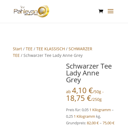
google-site-verification: google2f89d170f26c8c65.html
Start
/
TEE
/
TEE KLASSISCH
/
SCHWARZER
TEE
/ Schwarzer Tee Lady Anne Grey
Schwarzer Tee
Lady Anne
Grey
4,10
€
ab
/50g -
18,75
€
/250g
Preis für: 0,05
1 Kilogramm
–
0,25
1 Kilogramm
kg,
Grundpreis:
82,00
€
–
75,00
€