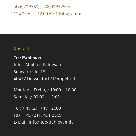
ab
6,20
€
/50g -
28,00
€
/250g
124,00
€
–
112,00
€
/
1 Kilogramm
Kontakt
Tee Pahlevan
Inh. : Abolfasl Pahlevan
Schwerinstr. 18
40477 Düsseldorf / Pempelfort
Montag – Freitag:
10:00 – 18:30
Samstag:
09:00 – 15:00
Tel:
+ 49 (211) 491 2669
Fax:
+ 49 (211) 491 2669
E-Mail:
info@tee-pahlevan.de