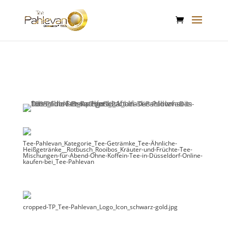
google-site-verification: google2f89d170f26c8c65.html
Tee-Pahlevan_Kategorie_Tee-Geträmke_Tee-Ähnliche-
Heißgetränke__Rotbusch_Rooibos_Kräuter-und-Früchte-Tee-
Mischungen-für-Abend-Ohne-Koffein-Tee-in-Düsseldorf-Online-
kaufen-bei_Tee-Pahlevan
cropped-TP_Tee-Pahlevan_Logo_Icon_schwarz-gold.jpg