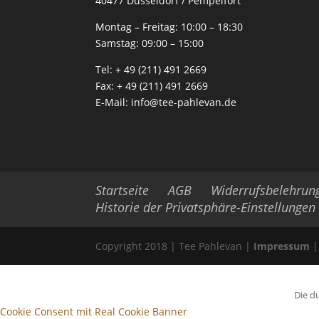
40477 Düsseldorf / Pempelfort
Montag – Freitag:
10:00 – 18:30
Samstag:
09:00 – 15:00
Tel:
+ 49 (211) 491 2669
Fax:
+ 49 (211) 491 2669
E-Mail:
info@tee-pahlevan.de
Startseite
AGB
Widerrufsbelehrun
Historie der Privatsphäre-Einstellungen
Copyright 2018 | Tee Pahlevan |
Impressum
Die d
Cookie Consent mit Real Cookie Banner