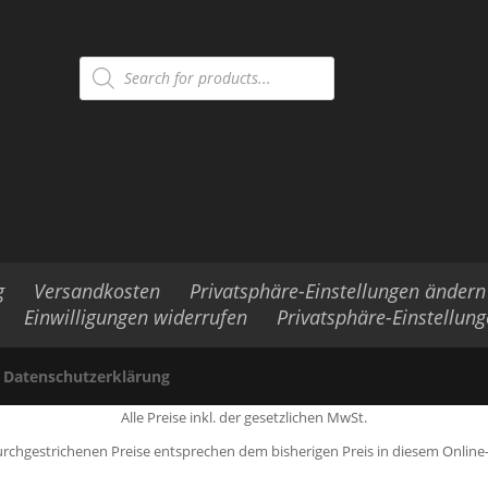
Products
search
g
Versandkosten
Privatsphäre-Einstellungen ändern
Einwilligungen widerrufen
Privatsphäre-Einstellun
|
Datenschutzerklärung
Alle Preise inkl. der gesetzlichen MwSt.
urchgestrichenen Preise entsprechen dem bisherigen Preis in diesem Online