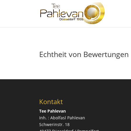
google-site-verification: google2f89d170f26c8c65.html
Echtheit von Bewertungen
Kontakt
Tee Pahlevan
Inh. : Abolfasl Pahlevan
Schwerinstr. 18