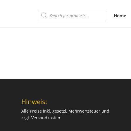
Products
Home
search
Hinweis:
Alle Preise inkl. gesetzl. Mehrwertsteuer und
zzgl.
Versandkosten