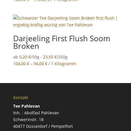
Darjeeling First Flush Soom
Broken
ab
5,20
€
/50g -
23,50
€
/250g
104,00
€
–
94,00
€
/
1 Kilogramm
Kontakt
Tee Pahlevan
Inh. : Abolfasl Pahlevan
Schwerinstr. 18
40477 Düsseldorf / Pempelfort