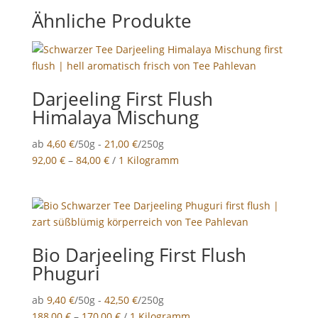
Ähnliche Produkte
Darjeeling First Flush
Himalaya Mischung
ab
4,60
€
/50g -
21,00
€
/250g
92,00
€
–
84,00
€
/
1 Kilogramm
Bio Darjeeling First Flush
Phuguri
ab
9,40
€
/50g -
42,50
€
/250g
188,00
€
–
170,00
€
/
1 Kilogramm