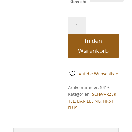
Gewicht
Bio
Darjeeling
first
In den
flush
Lingia
Warenkorb
Menge
Auf die Wunschliste
Artikelnummer:
S416
Kategorien:
SCHWARZER
TEE
,
DARJEELING
,
FIRST
FLUSH