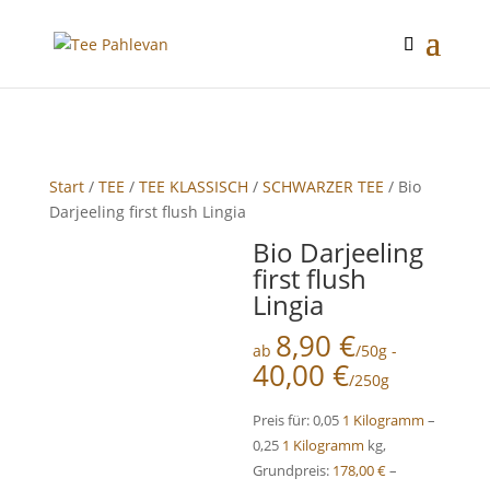
google-site-verification: google2f89d170f26c8c65.html
Start
/
TEE
/
TEE KLASSISCH
/
SCHWARZER TEE
/ Bio
Darjeeling first flush Lingia
Bio Darjeeling
first flush
Lingia
8,90
€
ab
/50g -
40,00
€
/250g
Preis für: 0,05
1 Kilogramm
–
0,25
1 Kilogramm
kg,
Grundpreis:
178,00
€
–