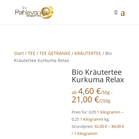
google-site-verification: google2f89d170f26c8c65.html
Start
/
TEE
/
TEE GETRÄNKE
/
KRÄUTERTEE
/ Bio
Kräutertee Kurkuma Relax
Bio Kräutertee
Kurkuma Relax
4,60
€
ab
/50g -
21,00
€
/250g
Preis für: 0,05
1 Kilogramm
–
0,25
1 Kilogramm
kg,
Grundpreis:
92,00
€
–
84,00
€
/
1 Kilogramm