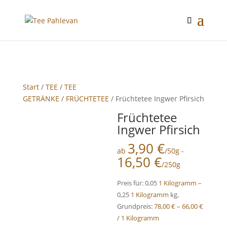
google-site-verification: google2f89d170f26c8c65.html
Start
/
TEE
/
TEE
GETRÄNKE
/
FRÜCHTETEE
/ Früchtetee Ingwer Pfirsich
Früchtetee
Ingwer Pfirsich
3,90
€
ab
/50g -
16,50
€
/250g
Preis für: 0,05
1 Kilogramm
–
0,25
1 Kilogramm
kg,
Grundpreis:
78,00
€
–
66,00
€
/
1 Kilogramm