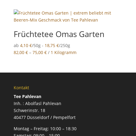
Früchtetee Omas Garten
ab
4,10
€
/50g -
18,75
€
/250g
82,00
€
–
75,00
€
/
1 Kilogramm
Kontakt
Tee Pahlevan
Inh. : Abolfasl Pahlevan
Schwerinstr. 18
40477 Düsseldorf / Pempelfort
Montag – Freitag:
10:00 – 18:30
Samstag:
09:00 – 15:00