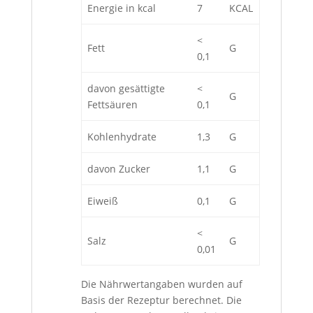
Energie in kcal
7
KCAL
<
Fett
G
0,1
davon gesättigte
<
G
Fettsäuren
0,1
Kohlenhydrate
1,3
G
davon Zucker
1,1
G
Eiweiß
0,1
G
<
Salz
G
0,01
Die Nährwertangaben wurden auf
Basis der Rezeptur berechnet. Die