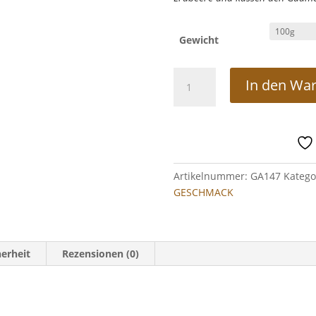
Gewicht
Grüner
In den Wa
Tee
Engelskuss
Menge
Artikelnummer:
GA147
Katego
GESCHMACK
erheit
Rezensionen (0)