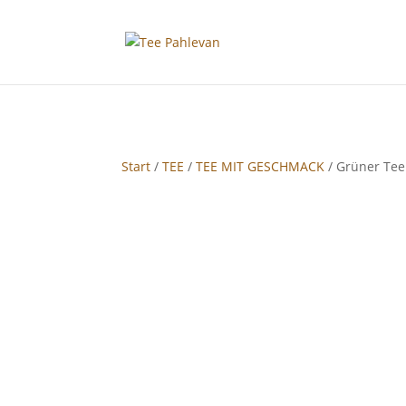
google-site-verification: google2f89d170f26c8c65.html
Start
/
TEE
/
TEE MIT GESCHMACK
/ Grüner Tee