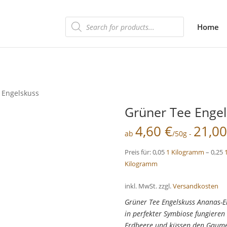
Products
Home
search
 Engelskuss
Grüner Tee Engel
4,60
€
21,0
ab
/50g -
Preis für: 0,05
1 Kilogramm
– 0,25
Kilogramm
inkl. MwSt.
zzgl.
Versandkosten
Grüner Tee Engelskuss Ananas-E
in perfekter Symbiose fungieren
Erdbeere und küssen den Gaume