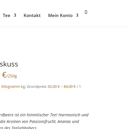
Tee
Kontakt
Mein Konto
skuss
0
€
/250g
1 Kilogramm
kg, Grundpreis:
92,00
€
–
84,00
€
/
1
rdbeere ist ein himmlischer Tee! Harmonisch und
 die Aromen von Passionsfrucht, Ananas und
n des Teeliebhabers.