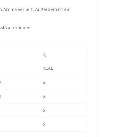
n Aroma verliert. Außerdem ist ein
auslösen können.
KJ
KCAL
1
G
1
G
G
G