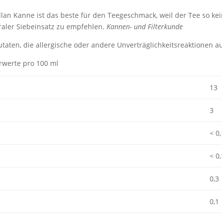
lan Kanne ist das beste für den Teegeschmack, weil der Tee so kei
aler Siebeinsatz zu empfehlen.
Kannen- und Filterkunde
 Zutaten, die allergische oder andere Unverträglichkeitsreaktionen 
rwerte pro 100 ml
13
3
< 0,
< 0,
0,3
0,1