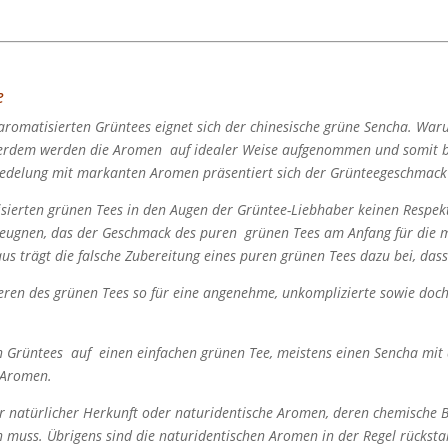
e
 aromatisierten Grüntees eignet sich der chinesische grüne Sencha. War
ßerdem werden die Aromen auf idealer Weise aufgenommen und somit bi
edelung mit markanten Aromen präsentiert sich der Grünteegeschmack
tisierten grünen Tees in den Augen der Grüntee-Liebhaber keinen Respe
u leugnen, das der Geschmack des puren grünen Tees am Anfang für die 
s trägt die falsche Zubereitung eines puren grünen Tees dazu bei, dass
eren des grünen Tees so für eine angenehme, unkomplizierte sowie doc
n Grüntees auf einen einfachen grünen Tee, meistens einen Sencha mit a
 Aromen.
 natürlicher Herkunft oder naturidentische Aromen, deren chemische Be
muss. Übrigens sind die naturidentischen Aromen in der Regel rücksta