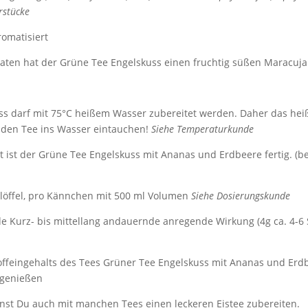
rstücke
omatisiert
aten hat der Grüne Tee Engelskuss einen fruchtig süßen Maracuja
ss darf mit 75°C heißem Wasser zubereitet werden. Daher das he
den Tee ins Wasser eintauchen!
Siehe Temperaturkunde
ist der Grüne Tee Engelskuss mit Ananas und Erdbeere fertig. (b
elöffel, pro Kännchen mit 500 ml Volumen
Siehe Dosierungskunde
e Kurz- bis mittellang andauernde anregende Wirkung (4g ca. 4-
ffeingehalts des Tees Grüner Tee Engelskuss mit Ananas und Erd
 genießen
nst Du auch mit manchen Tees einen leckeren Eistee zubereiten.