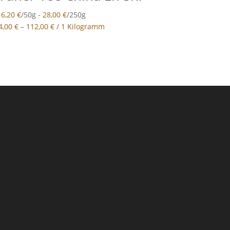
b
6,20
€
/50g -
28,00
€
/250g
4,00
€
–
112,00
€
/
1 Kilogramm