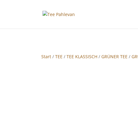
google-site-verification: google2f89d170f26c8c65.html
Start
/
TEE
/
TEE KLASSISCH
/
GRÜNER TEE
/
GR