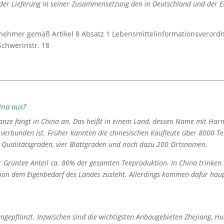
der Lieferung in seiner Zusammensetzung den in Deutschland und der EU
nehmer gemäß Artikel 8 Absatz 1 Lebensmittelinformationsverordn
Schwerinstr. 18
ina aus?
lanze fängt in China an. Das heißt in einem Land, dessen Name mit Harm
 verbunden ist.
Früher kannten die chinesischen Kaufleute über 8000 Tee-
i Qualitätsgraden, vier Blattgraden und noch dazu 200 Ortsnamen.
 Grüntee Anteil ca. 80% der gesamten Teeproduktion. In China trinken 
tion dem Eigenbedarf des Landes zusteht. Allerdings kommen dafür haupt
ngepflanzt. Inzwischen sind die wichtigsten Anbaugebieten Zhejiang, Hu