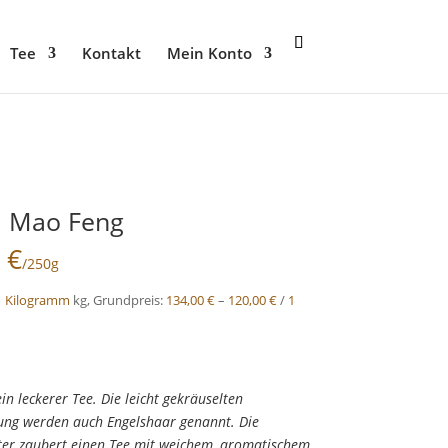
Tee
Kontakt
Mein Konto
a Mao Feng
0
€
/250g
1 Kilogramm
kg, Grundpreis:
134,00
€
–
120,00
€
/
1
n leckerer Tee. Die leicht gekräuselten
kung werden auch Engelshaar genannt. Die
ter zaubert einen Tee mit weichem, aromatischem