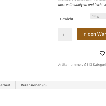
doch vollmundigem und leicht s
Gewicht
Grüner
In den Wa
Tee
China
Mao
Feng
Menge
Artikelnummer:
G113
Kategor
erheit
Rezensionen (0)