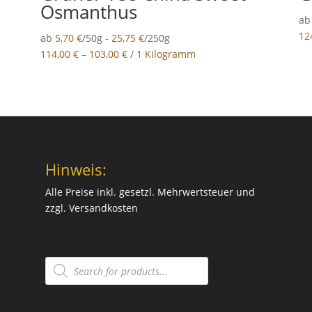
Osmanthus
a
12
ab
5,70
€
/50g -
25,75
€
/250g
114,00
€
–
103,00
€
/
1 Kilogramm
Hinweis:
Alle Preise inkl. gesetzl. Mehrwertsteuer und
zzgl.
Versandkosten
Products
search