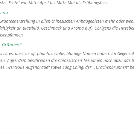
ter Ernte“ von Mitte April bis Mitte Mai als Frühlingstees.
China
 Grünteeherstellung in allen chinesischen Anbaugebieten mehr oder wenig
altigkeit an Blattbild, Geschmack und Aroma auf. Übrigens die Hitzebeh
Eisenpfannen,
n Grüntees?
s ist es, dass sie oft phantasievolle, blumige Namen haben. Im Gegensa
en. Außerdem beschreiben die Chinesischen Teenamen noch dazu das b
Mee „wertvolle Augenbraue“ sowie Lung Ching, der „Drachenbrunnen“
be