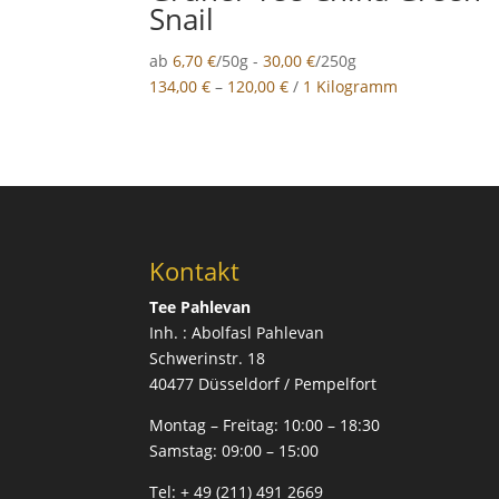
Snail
ab
6,70
€
/50g -
30,00
€
/250g
134,00
€
–
120,00
€
/
1 Kilogramm
Kontakt
Tee Pahlevan
Inh. : Abolfasl Pahlevan
Schwerinstr. 18
40477 Düsseldorf / Pempelfort
Montag – Freitag:
10:00 – 18:30
Samstag:
09:00 – 15:00
Tel:
+ 49 (211) 491 2669