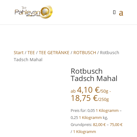
google-site-verification: google2f89d170f26c8c65.html
Start
/
TEE
/
TEE GETRÄNKE
/
ROTBUSCH
/ Rotbusch
Tadsch Mahal
Rotbusch
Tadsch Mahal
4,10
€
ab
/50g -
18,75
€
/250g
Preis für: 0,05
1 Kilogramm
–
0,25
1 Kilogramm
kg,
Grundpreis:
82,00
€
–
75,00
€
/
1 Kilogramm