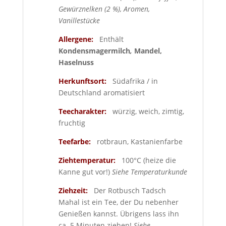
Gewürznelken (2 %), Aromen,
Vanillestücke
Allergene:
Enthält
Kondensmagermilch
,
Mandel,
Haselnuss
Herkunftsort:
Südafrika / in
Deutschland aromatisiert
Teecharakter:
würzig, weich, zimtig,
fruchtig
Teefarbe:
rotbraun, Kastanienfarbe
Ziehtemperatur:
100°C (heize die
Kanne gut vor!)
Siehe Temperaturkunde
Ziehzeit:
Der Rotbusch Tadsch
Mahal ist ein Tee, der Du nebenher
Genießen kannst. Übrigens lass ihn
ca. 5 Minuten ziehen!
Siehe