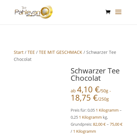
google-site-verification: google2f89d170f26c8c65.html
Start
/
TEE
/
TEE MIT GESCHMACK
/ Schwarzer Tee
Chocolat
Schwarzer Tee
Chocolat
4,10
€
ab
/50g -
18,75
€
/250g
Preis für: 0,05
1 Kilogramm
–
0,25
1 Kilogramm
kg,
Grundpreis:
82,00
€
–
75,00
€
/
1 Kilogramm