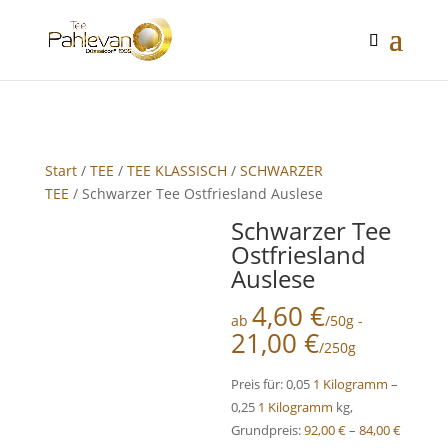
google-site-verification: google2f89d170f26c8c65.html
Start
/
TEE
/
TEE KLASSISCH
/
SCHWARZER
TEE
/ Schwarzer Tee Ostfriesland Auslese
Schwarzer Tee
Ostfriesland
Auslese
4,60
€
ab
/50g -
21,00
€
/250g
Preis für: 0,05
1 Kilogramm
–
0,25
1 Kilogramm
kg,
Grundpreis:
92,00
€
–
84,00
€