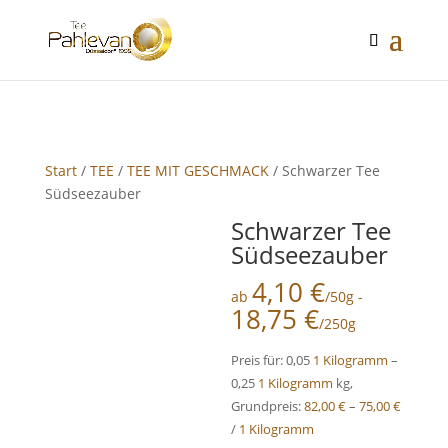
google-site-verification: google2f89d170f26c8c65.html
Start
/
TEE
/
TEE MIT GESCHMACK
/ Schwarzer Tee
Südseezauber
Schwarzer Tee
Südseezauber
4,10
€
ab
/50g -
18,75
€
/250g
Preis für: 0,05
1 Kilogramm
–
0,25
1 Kilogramm
kg,
Grundpreis:
82,00
€
–
75,00
€
/
1 Kilogramm