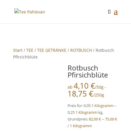
google-site-verification: google2f89d170f26c8c65.html
Start
/
TEE
/
TEE GETRÄNKE
/
ROTBUSCH
/ Rotbusch
Pfirsichblüte
Rotbusch
Pfirsichblüte
4,10
€
ab
/50g -
18,75
€
/250g
Preis für: 0,05
1 Kilogramm
–
0,25
1 Kilogramm
kg,
Grundpreis:
82,00
€
–
75,00
€
/
1 Kilogramm