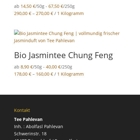
ab
14,50
€
/50g -
67,50
€
/250g
290,00
€
–
270,00
€
/
1 Kilogramm
Bio Jasmintee Chung Feng
ab
8,90
€
/50g -
40,00
€
/250g
178,00
€
–
160,00
€
/
1 Kilogramm
Kontakt
Tee Pahlevan
Inh. : Abolfasl Pahlevan
Schwerinstr. 18