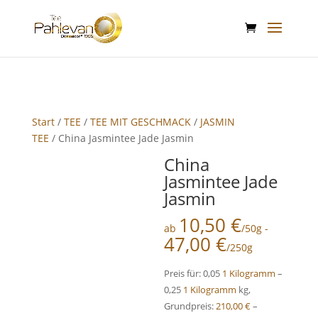
google-site-verification: google2f89d170f26c8c65.html
Start
/
TEE
/
TEE MIT GESCHMACK
/
JASMIN
TEE
/ China Jasmintee Jade Jasmin
China
Jasmintee Jade
Jasmin
10,50
€
ab
/50g -
47,00
€
/250g
Preis für: 0,05
1 Kilogramm
–
0,25
1 Kilogramm
kg,
Grundpreis:
210,00
€
–